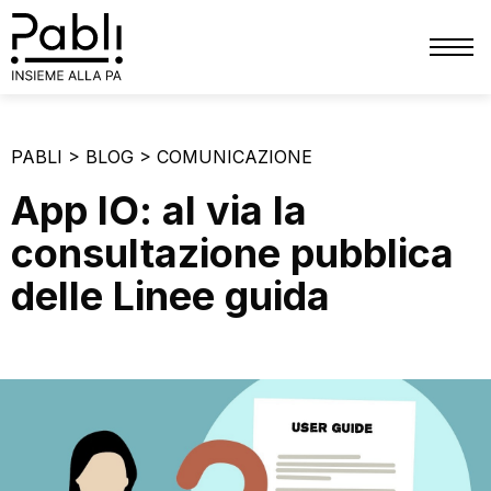
CHI SIAMO
PABLI
>
BLOG
>
COMUNICAZIONE
SERVIZI
App IO: al via la
TRIBUTI
consultazione pubblica
PATRIMONIO
delle Linee guida
FINANZIARIO
PERSONALE
PRIVACY
COMUNICAZIONE
BLOG