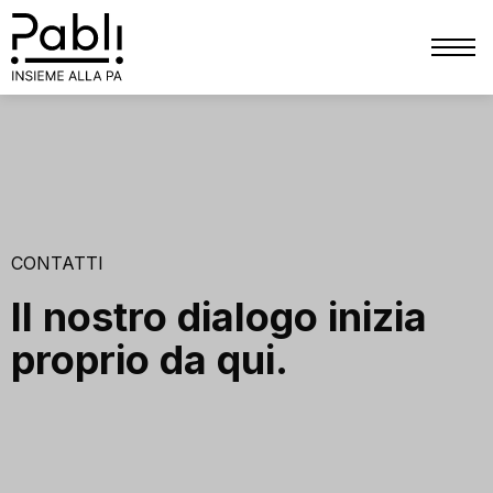
CHI SIAMO
SERVIZI
TRIBUTI
PATRIMONIO
CONTATTI
FINANZIARIO
Il nostro dialogo inizia
PERSONALE
proprio da qui.
PRIVACY
COMUNICAZIONE
BLOG