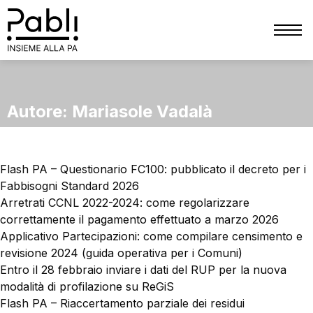
CHI SIAMO
SERVIZI
Autore:
Mariasole Vadalà
TRIBUTI
PATRIMONIO
Flash PA – Questionario FC100: pubblicato il decreto per i
FINANZIARIO
Fabbisogni Standard 2026
Arretrati CCNL 2022-2024: come regolarizzare
PERSONALE
correttamente il pagamento effettuato a marzo 2026
Applicativo Partecipazioni: come compilare censimento e
PRIVACY
revisione 2024 (guida operativa per i Comuni)
COMUNICAZIONE
Entro il 28 febbraio inviare i dati del RUP per la nuova
modalità di profilazione su ReGiS
BLOG
Flash PA – Riaccertamento parziale dei residui