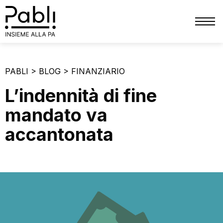
CHI SIAMO
PABLI
>
BLOG
>
FINANZIARIO
SERVIZI
L’indennità di fine
TRIBUTI
mandato va
PATRIMONIO
accantonata
FINANZIARIO
PERSONALE
PRIVACY
COMUNICAZIONE
BLOG