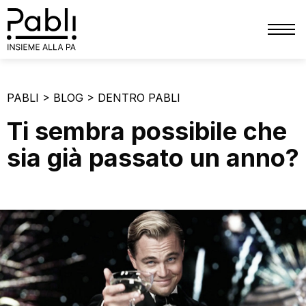
CHI SIAMO
PABLI
>
BLOG
>
DENTRO PABLI
SERVIZI
Ti sembra possibile che
TRIBUTI
sia già passato un anno?
PATRIMONIO
FINANZIARIO
PERSONALE
PRIVACY
COMUNICAZIONE
BLOG