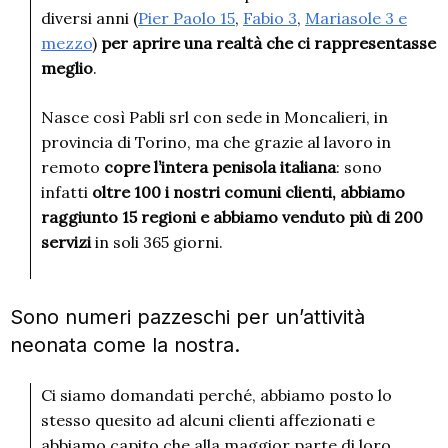
diversi anni (
Pier Paolo 15
,
Fabio 3
,
Mariasole 3 e
mezzo
)
per aprire una realtà che ci rappresentasse
meglio
.
Nasce così Pabli srl con sede in Moncalieri, in
provincia di Torino, ma che grazie al lavoro in
remoto
copre l’intera penisola italiana
: sono
infatti
oltre 100 i nostri comuni clienti, abbiamo
raggiunto 15 regioni e abbiamo venduto più di 200
servizi
in soli 365 giorni.
Sono numeri pazzeschi per un’attività
neonata come la nostra.
Ci siamo domandati perché, abbiamo posto lo
stesso quesito ad alcuni clienti affezionati e
abbiamo capito che alla maggior parte di loro