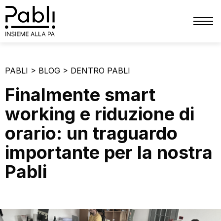
CHI SIAMO
PABLI
>
BLOG
>
DENTRO PABLI
SERVIZI
Finalmente smart
TRIBUTI
working e riduzione di
PATRIMONIO
orario: un traguardo
FINANZIARIO
importante per la nostra
PERSONALE
Pabli
PRIVACY
COMUNICAZIONE
BLOG