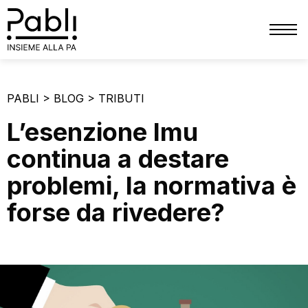
CHI SIAMO
PABLI
>
BLOG
>
TRIBUTI
SERVIZI
L’esenzione Imu
TRIBUTI
continua a destare
PATRIMONIO
problemi, la normativa è
FINANZIARIO
forse da rivedere?
PERSONALE
PRIVACY
COMUNICAZIONE
BLOG